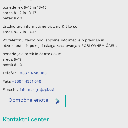
ponedeljek
8-12 in 13-15
sreda
8-12 in 13-17
petek
8-13
Uradne ure informativne pisarne
Krško
so:
sreda
8-12 in 13-15
Po telefonu
zavod nudi splošne informacije o pravicah in
obveznostih iz pokojninskega zavarovanja v
POSLOVNEM ČASU
:
ponedeljek, torek in četrtek
8-15
sreda
8-17
petek
8-13
Telefon
+386 1 4745 100
Faks
+386 1 4321 046
E-naslov
informacije@zpiz.si
Območne
enote
Kontaktni center