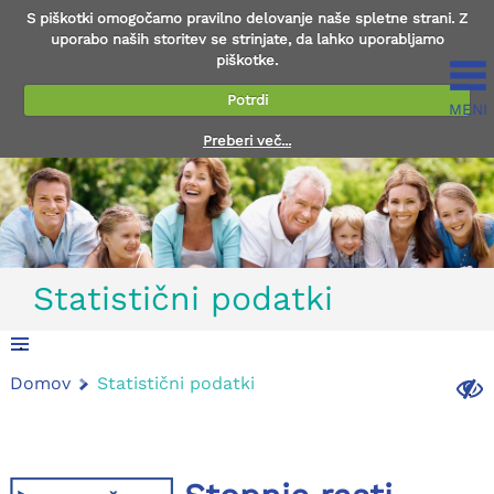
S piškotki omogočamo pravilno delovanje naše spletne strani. Z
uporabo naših storitev se strinjate, da lahko uporabljamo
piškotke.
Potrdi
MENI
Preberi več...
Statistični podatki
.
Domov
Statistični podatki
.