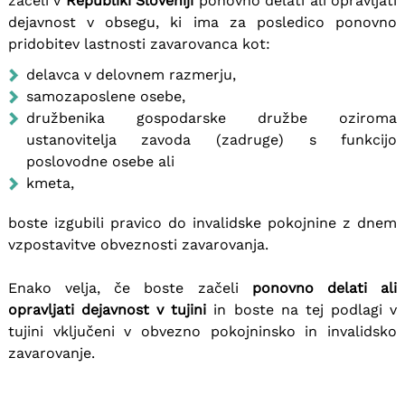
začeli v
Republiki Sloveniji
ponovno delati ali opravljati
dejavnost v obsegu, ki ima za posledico ponovno
pridobitev lastnosti zavarovanca kot:
delavca v delovnem razmerju,
samozaposlene osebe,
družbenika gospodarske družbe oziroma
ustanovitelja zavoda (zadruge) s funkcijo
poslovodne osebe ali
kmeta,
boste izgubili pravico do invalidske pokojnine z dnem
vzpostavitve obveznosti zavarovanja.
Enako velja, če boste začeli
ponovno delati ali
opravljati dejavnost v tujini
in boste na tej podlagi v
tujini vključeni v obvezno pokojninsko in invalidsko
zavarovanje.