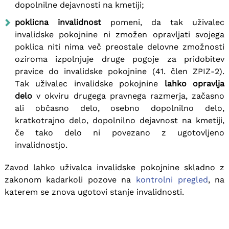
dopolnilne dejavnosti na kmetiji;
poklicna invalidnost
pomeni, da tak uživalec
invalidske pokojnine ni zmožen opravljati svojega
poklica niti nima več preostale delovne zmožnosti
oziroma izpolnjuje druge pogoje za pridobitev
pravice do invalidske pokojnine (41. člen ZPIZ-2).
Tak uživalec invalidske pokojnine
lahko opravlja
delo
v okviru drugega pravnega razmerja, začasno
ali občasno delo, osebno dopolnilno delo,
kratkotrajno delo, dopolnilno dejavnost na kmetiji,
če tako delo ni povezano z ugotovljeno
invalidnostjo.
Zavod lahko uživalca invalidske pokojnine skladno z
zakonom kadarkoli pozove na
kontrolni pregled
, na
katerem se znova ugotovi stanje invalidnosti.