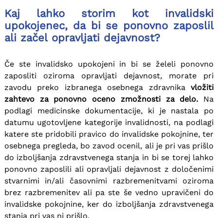
Kaj lahko storim kot invalidski
upokojenec, da bi se ponovno zaposlil
ali začel opravljati dejavnost?
Če ste invalidsko upokojeni in bi se želeli ponovno
zaposliti oziroma opravljati dejavnost, morate pri
zavodu preko izbranega osebnega zdravnika
vložiti
zahtevo za ponovno oceno zmožnosti za delo.
Na
podlagi medicinske dokumentacije, ki je nastala po
datumu ugotovljene kategorije invalidnosti, na podlagi
katere ste pridobili pravico do invalidske pokojnine, ter
osebnega pregleda, bo zavod ocenil, ali je pri vas prišlo
do izboljšanja zdravstvenega stanja in bi se torej lahko
ponovno zaposlili ali opravljali dejavnost z določenimi
stvarnimi in/ali časovnimi razbremenitvami oziroma
brez razbremenitev ali pa ste še vedno upravičeni do
invalidske pokojnine, ker do izboljšanja zdravstvenega
stanja pri vas ni prišlo.