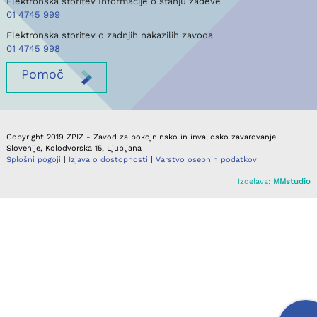
Elektronska storitev Informacije o stanju zadeve
01 4745 999
Elektronska storitev o zadnjih nakazilih zavoda
01 4745 998
Pomoč
Copyright 2019 ZPIZ - Zavod za pokojninsko in invalidsko zavarovanje
Slovenije, Kolodvorska 15, Ljubljana
Splošni pogoji
|
Izjava o dostopnosti
|
Varstvo osebnih podatkov
Izdelava:
MMstudio