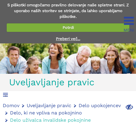
S piškotki omogočamo pravilno delovanje naše spletne strani. Z
uporabo naših storitev se strinjate, da lahko uporabljamo
piškotke.
Potrdi
MENI
Preberi več...
Uveljavljanje pravic
.
Domov
Uveljavljanje pravic
Delo upokojencev
.
Delo, ki ne vpliva na pokojnino
Delo uživalca invalidske pokojnine